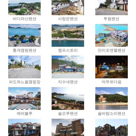
바다와산펜션
사랑은펜션
투썸펜션
통개캠핑펜션
캠프스토리
만리포엔젤펜션
파도와노을캠핑장
지수네펜션
머무르다쉼
에버블루
솔모루펜션
솔바람소리펜션